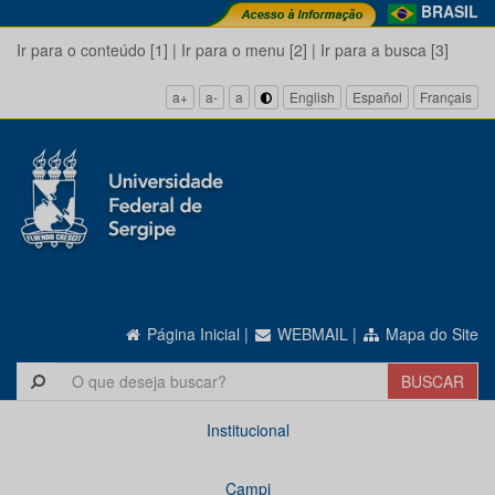
BRASIL
Ir para o conteúdo [1]
|
Ir para o menu [2]
|
Ir para a busca [3]
a+
a-
a
English
Español
Français
Página Inicial
|
WEBMAIL
|
Mapa do Site
Institucional
Campi