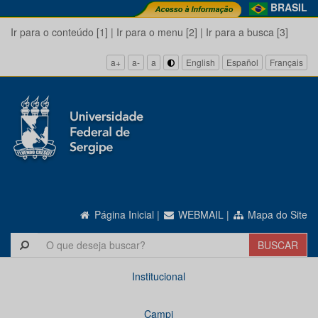
BRASIL
Ir para o conteúdo [1]
|
Ir para o menu [2]
|
Ir para a busca [3]
a+
a-
a
English
Español
Français
Página Inicial
|
WEBMAIL
|
Mapa do Site
Institucional
Campi