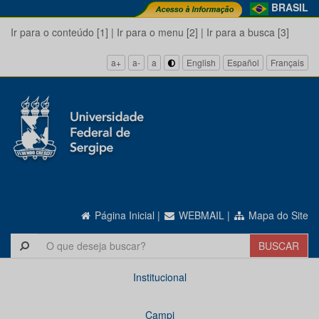
BRASIL
Ir para o conteúdo [1]
|
Ir para o menu [2]
|
Ir para a busca [3]
a+
a-
a
English
Español
Français
Página Inicial
|
WEBMAIL
|
Mapa do Site
Institucional
Campi