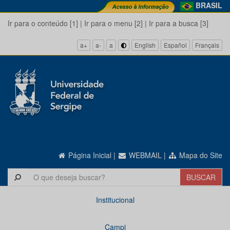
BRASIL
Ir para o conteúdo [1]
|
Ir para o menu [2]
|
Ir para a busca [3]
a+
a-
a
English
Español
Français
Página Inicial
|
WEBMAIL
|
Mapa do Site
Institucional
Campi