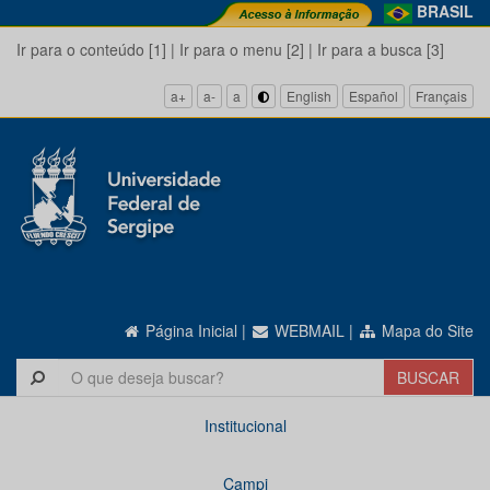
BRASIL
Ir para o conteúdo [1]
|
Ir para o menu [2]
|
Ir para a busca [3]
a+
a-
a
English
Español
Français
Página Inicial
|
WEBMAIL
|
Mapa do Site
Institucional
Campi