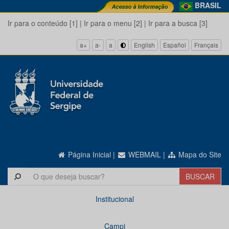
BRASIL
Ir para o conteúdo [1]
|
Ir para o menu [2]
|
Ir para a busca [3]
a+
a-
a
English
Español
Français
Página Inicial
|
WEBMAIL
|
Mapa do Site
Institucional
Campi